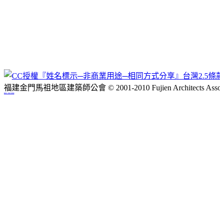
福建金門馬祖地區建築師公會 © 2001-2010 Fujien Architects Associ
網站佈景設計：Neo網站設計工坊,設計師徐嘉裕