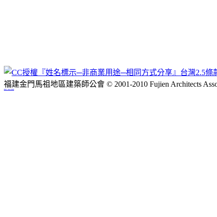
福建金門馬祖地區建築師公會 © 2001-2010 Fujien Architects Associ
網站佈景設計：Neo網站設計工坊,設計師徐嘉裕