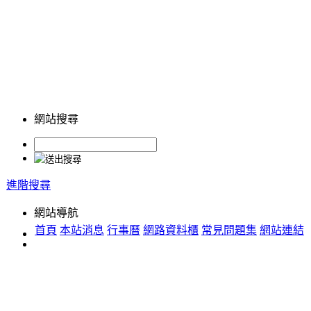
網站搜尋
進階搜尋
網站導航
首頁
本站消息
行事曆
網路資料櫃
常見問題集
網站連結