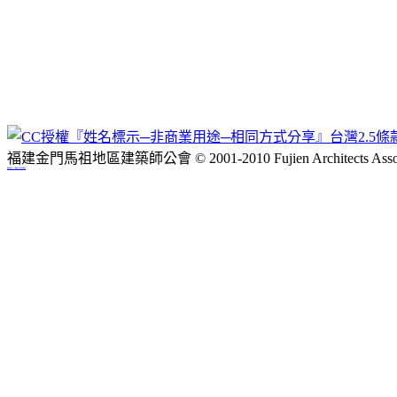
福建金門馬祖地區建築師公會 © 2001-2010 Fujien Architects Associ
網站佈景設計：Neo網站設計工坊,設計師徐嘉裕