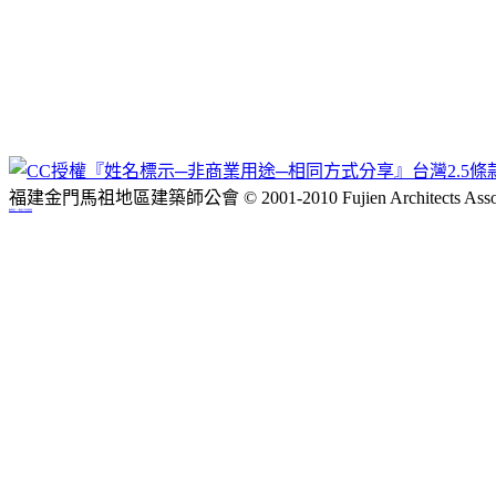
福建金門馬祖地區建築師公會 © 2001-2010 Fujien Architects Associ
網站佈景設計：Neo網站設計工坊,設計師徐嘉裕